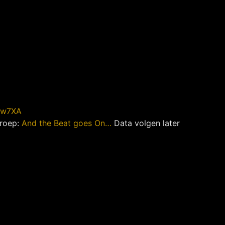
6zw7XA
groep:
And the Beat goes On…
Data volgen later