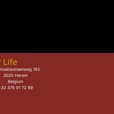
 Life
gmaalsesteenweg 192
3020 Herent
Belgium
+32 476 91 72 99