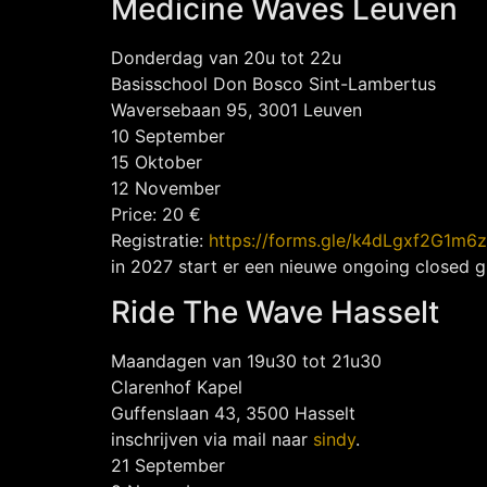
Medicine Waves Leuven
Donderdag van 20u tot 22u
Basisschool Don Bosco Sint-Lambertus
Waversebaan 95, 3001 Leuven
10 September
15 Oktober
12 November
Price: 20 €
Registratie:
https://forms.gle/k4dLgxf2G1m
in 2027 start er een nieuwe ongoing closed 
Ride The Wave Hasselt
Maandagen van 19u30 tot 21u30
Clarenhof Kapel
Guffenslaan 43, 3500 Hasselt
inschrijven via mail naar
sindy
.
21 September