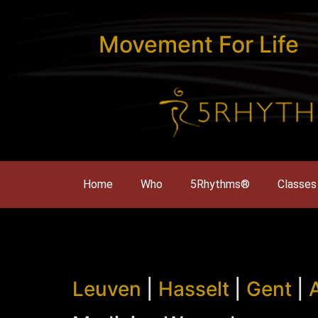
Movement For Life
Home
Who
5Rhythms®
Classes
Leuven
|
Hasselt
|
Gent
|