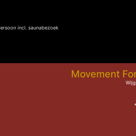
ersoon incl. saunabezoek
Movement For
Wij